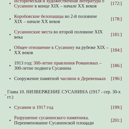
Историческая и художественная литература о
•
[172:]
Сусанине
в конце XIX – начале XX веков
Коробовские белопашцы
во 2-й половине
•
[178:]
XIX – начале XX веков
Сусанинские места
во второй половине XIX
•
[181:]
века
Общее отношение к Сусанину
на рубеже XIX –
•
[184:]
XX веков
1913 год:
300-летие правления Романовых
–
•
[186:]
300-летие подвига Сусанина
•
Сооружение памятной
часовни в Деревеньках
[196:]
Глава 10. НИЗВЕРЖЕНИЕ СУСАНИНА (1917 - сер. 30-х
-
гг.)
•
Сусанин и 1917 год
[199:]
Разрушение сусанинского памятника
.
•
[201:]
Переименование Сусанинской площади