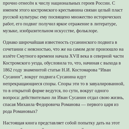
прочно отнесён к числу национальных героев России. С
именем этого костромского крестьянина связан целый пласт
русской культуры: ему посвящено множество исторических
работ, его подвиг получил яркое отражение в литературе,
музыке, изобразительном искусстве, фольклоре.
Однако широчайшая известность сусанинского подвига в
сочетании с неясностью, что же на самом деле произошло на
излёте Смутного времени начала XVII века в северной части
Костромского уезда, обусловила то, что, начиная с выхода в
1862 году знаменитой статьи Н.И. Костомарова “Иван
Сусанин”, вокруг подвига Сусанина идут
непрекращающиеся споры. Споры эти то в завуалированной,
то в открытой форме ведутся, по сути, вокруг одного
вопроса: действительно ли Иван Сусанин отдал свою жизнь,
спасая Михаила Федоровича Романова — первого царя из
рода Романовых?
Настоящая книга представляет собой попытку дать на этот