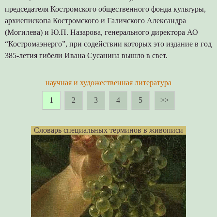
председателя Костромского общественного фонда культуры,
архиепископа Костромского и Галичского Александра
(Могилева) и Ю.П. Назарова, генерального директора АО
“Костромаэнерго”, при содействии которых это издание в год
385-летия гибели Ивана Сусанина вышло в свет.
научная и художественная литература
1
2
3
4
5
>>
Словарь специальных терминов в живописи