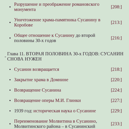
Разрушение и преображение романовского
•
[208:]
монумента
Уничтожение храма-памятника Сусанину в
•
[213:]
Коробове
Общее отношение к Сусанину
до второй
•
[216:]
половины 30-х годов
Глава 11. ВТОРАЯ ПОЛОВИНА 30-х ГОДОВ: СУСАНИН
-
СНОВА НУЖЕН
•
Сусанин возвращается
[218:]
•
Закрытие храма в Домнине
[220:]
•
Возвращение Сусанина
[224:]
•
Возвращение оперы М.И. Глинки
[227:]
•
1939 год:
историческая наука о Сусанине
[229:]
Переименование Молвитина в Сусанино
,
•
[233:]
Молвитинского района – в Сусанинский