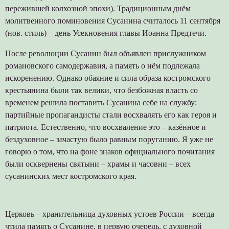
пережившей колхозной эпохи). Традиционным днём
молитвенного поминовения Сусанина считалось 11 сентября
(нов. стиль) – день Усекновения главы Иоанна Предтечи.
После революции Сусанин был объявлен прислужником
романовского самодержавия, а память о нём подлежала
искоренению. Однако обаяние и сила образа костромского
крестьянина были так велики, что безбожная власть со
временем решила поставить Сусанина себе на службу:
партийные пропагандисты стали восхвалять его как героя и
патриота. Естественно, что восхваление это – казённое и
бездуховное – зачастую было равным поруганию. Я уже не
говорю о том, что на фоне знаков официального почитания
были осквернены святыни – храмы и часовни – всех
сусанинских мест костромского края.
Церковь – хранительница духовных устоев России – всегда
чтила память о Сусанине, в первую очередь, с духовной