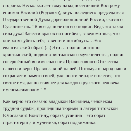
стороны. Несколько лет тому назад посетивший Кострому
епископ Василий (Родзянко), внук последнего председателя
Государственной Думы дореволюционной России, сказал о
Сусанине так: “Я всегда почитал его подвиг. Ведь это такая
сила духа! Завести врагов на погибель, заведомо зная, что
они хотят убить тебя, завести и погибнуть… Это
евангельский образ! (...) Это … подвиг истинно
христианский, подвиг христианского мученичества, подвиг
совершённый во имя спасения Православного Отечества
нашего и веры Православной нашей. Потому-то народ наш и
сохраняет в памяти своей, уже почти четыре столетия, это
святое имя, давно ставшее для каждого русского человека
именем-символом”.
*
Как верно это сказано владыкой Василием, человеком
трудной судьбы, прошедшим тюрьмы и лагеря титовской
Югославии! Воистину, образ Сусанина – это образ
страстотерпца и мученика, образ подвижника.