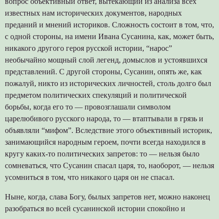
вопрос объективный ответ, вытекающий из анализа всех
известных нам исторических документов, народных
преданий и мнений историков. Сложность состоит в том, что,
с одной стороны, на имени Ивана Сусанина, как, может быть,
никакого другого героя русской истории, “нарос”
необычайно мощный слой легенд, домыслов и устоявшихся
представлений. С другой стороны, Сусанин, опять же, как
пожалуй, никто из исторических личностей, столь долго был
предметом политических спекуляций и политической
борьбы, когда его то — провозглашали символом
царелюбивого русского народа, то — втаптывали в грязь и
объявляли “мифом”. Вследствие этого объективный историк,
занимающийся народным героем, почти всегда находился в
кругу каких-то политических запретов: то — нельзя было
сомневаться, что Сусанин спасал царя, то, наоборот, — нельзя
усомниться в том, что никакого царя он не спасал.
Ныне, когда, слава Богу, былых запретов нет, можно наконец
разобраться во всей сусанинской истории спокойно и