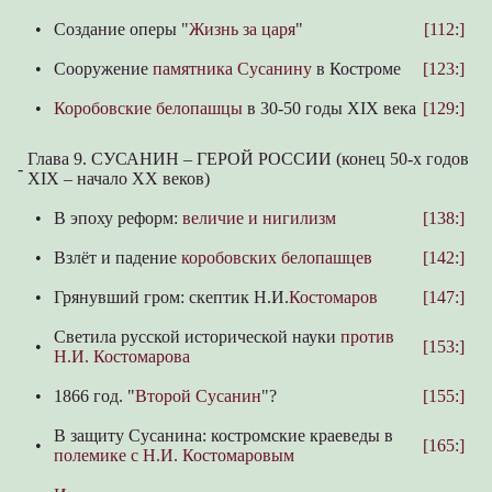
•
Создание оперы "
Жизнь за царя
"
[112:]
•
Сооружение
памятника Сусанину
в Костроме
[123:]
•
Коробовские белопашцы
в 30-50 годы XIX века
[129:]
Глава 9. СУСАНИН – ГЕРОЙ РОССИИ (конец 50-х годов
-
XIX – начало XX веков)
•
В эпоху реформ:
величие и нигилизм
[138:]
•
Взлёт и падение
коробовских белопашцев
[142:]
•
Грянувший гром: скептик Н.И.
Костомаров
[147:]
Светила русской исторической науки
против
•
[153:]
Н.И. Костомарова
•
1866 год. "
Второй Сусанин
"?
[155:]
В защиту Сусанина: костромские краеведы в
•
[165:]
полемике с Н.И. Костомаровым