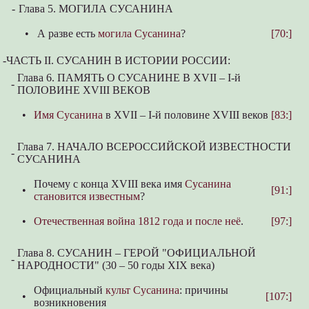
-
Глава 5. МОГИЛА СУСАНИНА
•
А разве есть
могила Сусанина
?
[70:]
-
ЧАСТЬ II. СУСАНИН В ИСТОРИИ РОССИИ:
Глава 6. ПАМЯТЬ О СУСАНИНЕ В XVII – I-й
-
ПОЛОВИНЕ XVIII ВЕКОВ
•
Имя Сусанина
в XVII – I-й половине XVIII веков
[83:]
Глава 7. НАЧАЛО ВСЕРОССИЙСКОЙ ИЗВЕСТНОСТИ
-
СУСАНИНА
Почему с конца XVIII века имя
Сусанина
•
[91:]
становится известным
?
•
Отечественная война 1812 года и после неё
.
[97:]
Глава 8. СУСАНИН – ГЕРОЙ "ОФИЦИАЛЬНОЙ
-
НАРОДНОСТИ" (30 – 50 годы XIX века)
Официальный
культ Сусанина
: причины
•
[107:]
возникновения