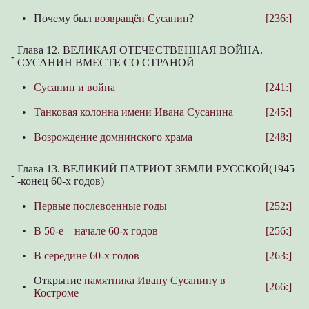
•
Почему был
возвращён Сусанин
?
[236:]
Глава 12. ВЕЛИКАЯ ОТЕЧЕСТВЕННАЯ ВОЙНА.
-
СУСАНИН ВМЕСТЕ СО СТРАНОЙ
•
Сусанин и война
[241:]
•
Танковая колонна имени Ивана Сусанина
[245:]
•
Возрождение домнинского храма
[248:]
Глава 13. ВЕЛИКИЙ ПАТРИОТ ЗЕМЛИ РУССКОЙ(1945
-
-конец 60-х годов)
•
Первые послевоенные годы
[252:]
•
В 50-е – начале 60-х годов
[256:]
•
В середине 60-х годов
[263:]
Открытие
памятника Ивану Сусанину в
•
[266:]
Костроме