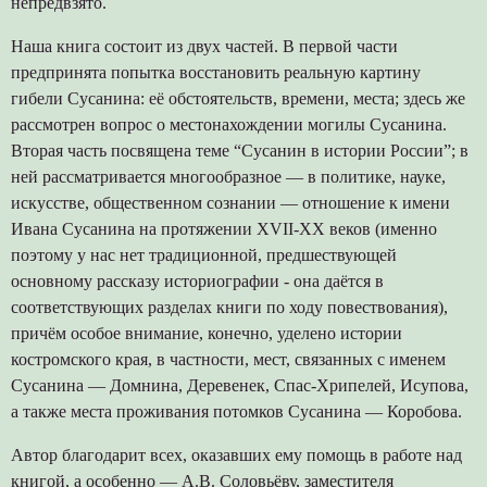
непредвзято.
Наша книга состоит из двух частей. В первой части
предпринята попытка восстановить реальную картину
гибели Сусанина: её обстоятельств, времени, места; здесь же
рассмотрен вопрос о местонахождении могилы Сусанина.
Вторая часть посвящена теме “Сусанин в истории России”; в
ней рассматривается многообразное — в политике, науке,
искусстве, общественном сознании — отношение к имени
Ивана Сусанина на протяжении XVII-XX веков (именно
поэтому у нас нет традиционной, предшествующей
основному рассказу историографии - она даётся в
соответствующих разделах книги по ходу повествования),
причём особое внимание, конечно, уделено истории
костромского края, в частности, мест, связанных с именем
Сусанина — Домнина, Деревенек, Спас-Хрипелей, Исупова,
а также места проживания потомков Сусанина — Коробова.
Автор благодарит всех, оказавших ему помощь в работе над
книгой, а особенно — А.В. Соловьёву, заместителя