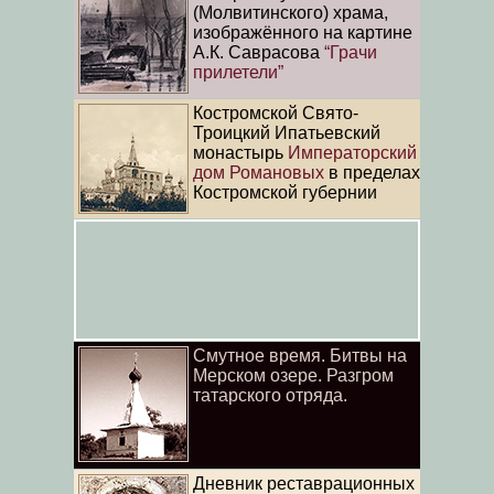
(Молвитинского) храма,
изображённого на картине
А.К. Саврасова
“Грачи
прилетели”
Костромской Свято-
Троицкий Ипатьевский
монастырь
Императорский
дом Романовых
в пределах
Костромской губернии
Смутное время. Битвы на
Мерском озере
. Разгром
татарского отряда.
Дневник реставрационных