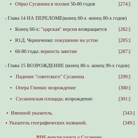
•
Образ Сусанина в поэзии
50-80 годов
[274:]
-
Глава 14 НА ПЕРЕЛОМЕ(конец 60-х -конец 80-х годов)
•
Конец 60-х:
"царская" версия
возвращается
[282:]
•
Ю.Д. Черниченко:
покушение на устои
[285:]
•
60-80 годы:
верность заветам
[287:]
-
Глава 15 ВОЗРОЖДЕНИЕ (конец 80-х -конец 90-х годов)
•
Падение "советского" Сусанина
[299:]
•
Опера Глинки: возрождение
[300:]
•
Сусанинская площадь
: возрождение
[301:]
•
Именной указатель.
[343:]
•
Указатель географических названий.
[349:]
PDF
-версия книги о Сусанине