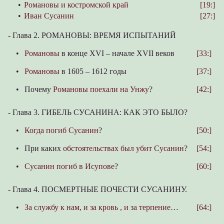
•
Романовы и костромской край
[19:]
•
Иван Сусанин
[27:]
-
Глава 2. РОМАНОВЫ: ВРЕМЯ ИСПЫТАНИЙ
•
Романовы
в конце XVI – начале XVII веков
[33:]
•
Романовы
в 1605 – 1612 годы
[37:]
•
Почему
Романовы поехали на Унжу
?
[42:]
-
Глава 3. ГИБЕЛЬ СУСАНИНА: КАК ЭТО БЫЛО?
•
Когда погиб Сусанин
?
[50:]
•
При каких
обстоятельствах был убит Сусанин
?
[54:]
•
Сусанин погиб в Исупове
?
[60:]
-
Глава 4. ПОСМЕРТНЫЕ ПОЧЕСТИ СУСАНИНУ.
•
За службу к нам, и за кровь , и за терпение
…
[64:]